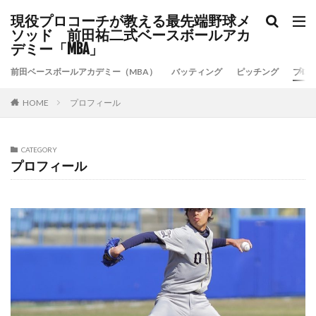
現役プロコーチが教える最先端野球メ
ソッド 前田祐二式ベースボールアカ
デミー「MBA」
前田ベースボールアカデミー（MBA）
バッティング
ピッチング
プロ
プロフィール
HOME
CATEGORY
プロフィール