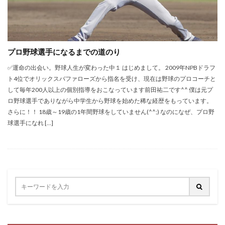
プロ野球選手になるまでの道のり
✅運命の出会い。野球人生が変わった中１ はじめまして。 2009年NPBドラフ
ト4位でオリックスバファローズから指名を受け、現在は野球のプロコーチと
して毎年200人以上の個別指導をおこなっています前田祐二です^^ 僕は元プ
ロ野球選手でありながら中学生から野球を始めた稀な経歴をもっています。
さらに！！ 18歳～19歳の1年間野球をしていません(^^;) なのになぜ、プロ野
球選手になれ […]