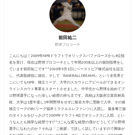
前田祐二
野球プロコーチ
こんにちは！2009年NPBドラフトでオリックスバファローズから4位指
名を受け、現在は野球プロコーチとして年間200名以上の個別指導をし
ています前田祐二です^^2020年9月1日にベーストピア株式会社を設立
し、代表取締役に就任。そして「BASEBALL DREAMS」という全世界ど
こにいてもNPB、独立リーグ、大学のスカウトにアピールができるオン
ラインスカウト事業をスタートさせました。中学生から野球を始めてプ
ロ野球選手になった珍しい経歴の持ち主です。高校は大阪府立富田林高
校、大学は1度中退し1年間野球をせずに龍谷大学に受験で入学、その後
独立リーグのBCリーグ福井ミラクルエレファンツに入団し、最多奪三振
のタイトルをひっさげて2009年ドラフト4位でオリックスに入団、とい
うなんとも雑草な経歴です(^^;)こんな変な経歴の僕がどうしてプロ野球
選手になれたのか？それは「ご挨拶」で詳しく話していますので興味が