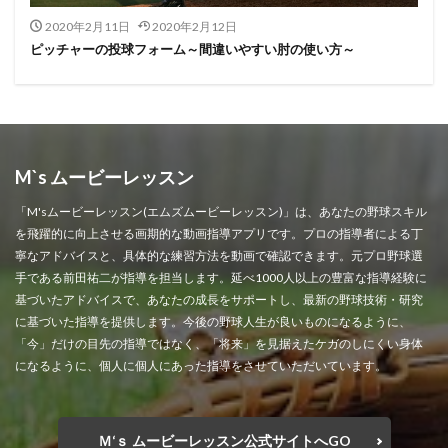
2020年2月11日
2020年2月12日
ピッチャーの投球フォーム～間違いやすい肘の使い方～
M`s ムービーレッスン
「M'sムービーレッスン(エムズムービーレッスン)」は、あなたの野球スキル
を飛躍的に向上させる画期的な動画指導アプリです。プロの指導者による丁
寧なアドバイスと、具体的な練習方法を動画で確認できます。元プロ野球選
手である前田祐二が指導を担当します。延べ1000人以上の豊富な指導経験に
基づいたアドバイスで、あなたの成長をサポートし、最新の野球技術・研究
に基づいた指導を提供します。今後の野球人生が良いものになるように、
「今」だけの目先の指導ではなく、「将来」を見据えたケガのしにくい身体
になるように、個人に個人にあった指導をさせていただいています。
Ｍ‘ｓ ムービーレッスン公式サイトへGO