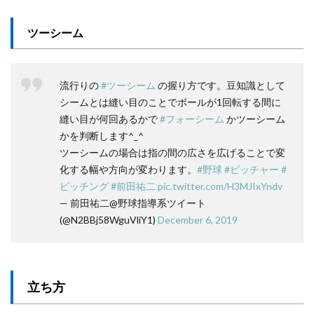
ツーシーム
流行りの
#ツーシーム
の握り方です。豆知識として
シームとは縫い目のことでボールが1回転する間に
縫い目が何回あるかで
#フォーシーム
かツーシーム
かを判断します^_^
ツーシームの場合は指の間の広さを広げることで変
化する幅や方向が変わります。
#野球
#ピッチャー
#
ピッチング
#前田祐二
pic.twitter.com/H3MJIxYndv
— 前田祐二@野球指導系ツイート
(@N2BBj58WguVliY1)
December 6, 2019
立ち方