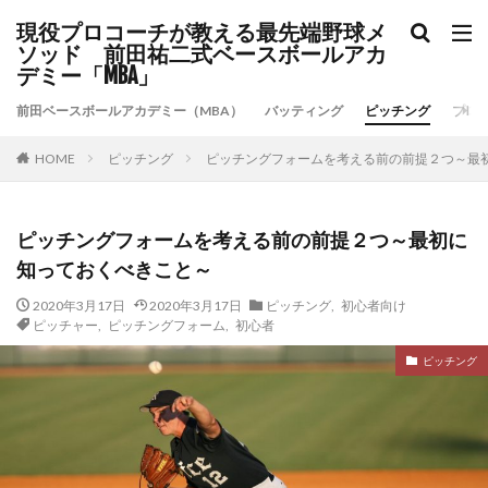
現役プロコーチが教える最先端野球メ
ソッド 前田祐二式ベースボールアカ
デミー「MBA」
前田ベースボールアカデミー（MBA）
バッティング
ピッチング
プロ
ピッチング
ピッチングフォームを考える前の前提２つ～最
HOME
ピッチングフォームを考える前の前提２つ～最初に
知っておくべきこと～
2020年3月17日
2020年3月17日
ピッチング
,
初心者向け
ピッチャー
,
ピッチングフォーム
,
初心者
ピッチング