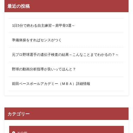
最近の投稿
1日5分で終わる自主練習～肩甲骨3選～
準備体操をすればセンスがつく
元プロ野球選手の遺伝子検査の結果～こんなことまでわかるの？～
野球の動画分析指導が良いってほんと？
前田ベースボールアカデミー（ＭＢＡ）詳細情報
カテゴリー
その他