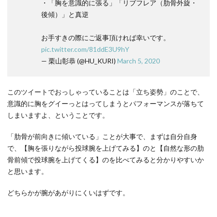
・「胸を意識的に張る」「リブフレア（肋骨外旋・
後傾）」と真逆
お手すきの際にご返事頂ければ幸いです。
pic.twitter.com/81ddE3U9hY
— 栗山彰恭 (@HU_KURI)
March 5, 2020
このツイートでおっしゃっていることは「立ち姿勢」のことで、
意識的に胸をグイーっとはってしまうとパフォーマンスが落ちて
しまいますよ、ということです。
「肋骨が前向きに傾いている」ことが大事で、まずは自分自身
で、【胸を張りながら投球腕を上げてみる】のと【自然な形の肋
骨前傾で投球腕を上げてくる】のを比べてみると分かりやすいか
と思います。
どちらかが腕があがりにくいはずです。