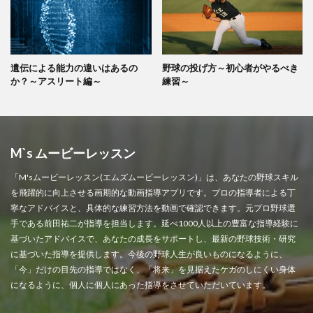
遺伝による能力の違いはあるの
野球の投げ方～初心者がやるべき
か？～アスリート編～
練習～
M`s ムービーレッスン
「M'sムービーレッスン(エムズムービーレッスン)」は、あなたの野球スキル
を飛躍的に向上させる画期的な動画指導アプリです。プロの指導者による丁
寧なアドバイスと、具体的な練習方法を動画で確認できます。元プロ野球選
手である前田祐二が指導を担当します。延べ1000人以上の豊富な指導経験に
基づいたアドバイスで、あなたの成長をサポートし、最新の野球技術・研究
に基づいた指導を提供します。今後の野球人生が良いものになるように、
「今」だけの目先の指導ではなく、「将来」を見据えたケガのしにくい身体
になるように、個人に個人にあった指導をさせていただいています。