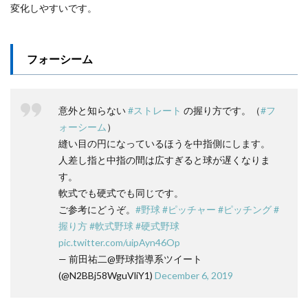
変化しやすいです。
フォーシーム
意外と知らない
#ストレート
の握り方です。（
#フ
ォーシーム
）
縫い目の円になっているほうを中指側にします。
人差し指と中指の間は広すぎると球が遅くなりま
す。
軟式でも硬式でも同じです。
ご参考にどうぞ。
#野球
#ピッチャー
#ピッチング
#
握り方
#軟式野球
#硬式野球
pic.twitter.com/uipAyn46Op
— 前田祐二@野球指導系ツイート
(@N2BBj58WguVliY1)
December 6, 2019