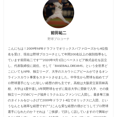
前田祐二
野球プロコーチ
こんにちは！2009年NPBドラフトでオリックスバファローズから4位指
名を受け、現在は野球プロコーチとして年間200名以上の個別指導をし
ています前田祐二です^^2020年9月1日にベーストピア株式会社を設立
し、代表取締役に就任。そして「BASEBALL DREAMS」という全世界ど
こにいてもNPB、独立リーグ、大学のスカウトにアピールができるオン
ラインスカウト事業をスタートさせました。中学生から野球を始めてプ
ロ野球選手になった珍しい経歴の持ち主です。高校は大阪府立富田林高
校、大学は1度中退し1年間野球をせずに龍谷大学に受験で入学、その後
独立リーグのBCリーグ福井ミラクルエレファンツに入団し、最多奪三振
のタイトルをひっさげて2009年ドラフト4位でオリックスに入団、とい
うなんとも雑草な経歴です(^^;)こんな変な経歴の僕がどうしてプロ野球
選手になれたのか？それは「ご挨拶」で詳しく話していますので興味が