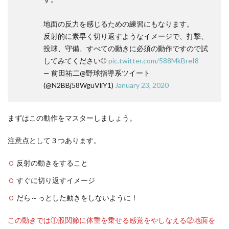
地面の反力を感じるための練習にもなります。
反射的に素早く切り返すようなイメージで、打撃、
投球、守備、すべての動きに必須の動作ですので試
してみてください⚾️
pic.twitter.com/588MkBreI8
— 前田祐二@野球指導系ツイート
(@N2BBj58WguVliY1)
January 23, 2020
まずはこの動作をマスターしましょう。
注意点として３つあります。
反射の動きをすること
すぐに切り返すイメージ
だら～っとした動きをしないように！
この動きでは①股関節に体重を乗せる感覚をやしなえる②地面を