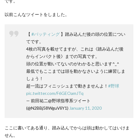
です。
以前こんなツイートをしました。
【
#バッティング
】踏み込んだ後の頭の位置につい
てです。
4枚の写真を載せてますが、これは《踏み込んだ後
からインパクト後》までの写真です。
頭の位置が動いてないのがわかると思います^_^
最低でもここまでは頭を動かなさいように練習しま
しょう！
超一流はフィニッシュまで動きませんよ！
#野球
pic.twitter.com/F6GEOamJTq
— 前田祐二@野球指導系ツイート
(@N2BBj58WguVliY1)
January 11, 2020
ここに書いてある通り、踏み込んでからは頭は動かしてはいけま
せん。