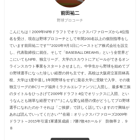
前田祐二
野球プロコーチ
こんにちは！2009年NPBドラフトでオリックスバファローズから4位指
名を受け、現在は野球プロコーチとして年間200名以上の個別指導をし
ています前田祐二です^^2020年9月1日にベーストピア株式会社を設立
し、代表取締役に就任。そして「BASEBALL DREAMS」という全世界ど
こにいてもNPB、独立リーグ、大学のスカウトにアピールができるオン
ラインスカウト事業をスタートさせました。中学生から野球を始めてプ
ロ野球選手になった珍しい経歴の持ち主です。高校は大阪府立富田林高
校、大学は1度中退し1年間野球をせずに龍谷大学に受験で入学、その後
独立リーグのBCリーグ福井ミラクルエレファンツに入団し、最多奪三振
のタイトルをひっさげて2009年ドラフト4位でオリックスに入団、とい
うなんとも雑草な経歴です(^^;)こんな変な経歴の僕がどうしてプロ野球
選手になれたのか？それは「ご挨拶」で詳しく話していますので興味が
あれば読んでいってください^^在籍：オリックスバファローズ2009年
ドラフト～2015年引退1軍通算成績：7勝7敗4ホールド 防御率２．９
８