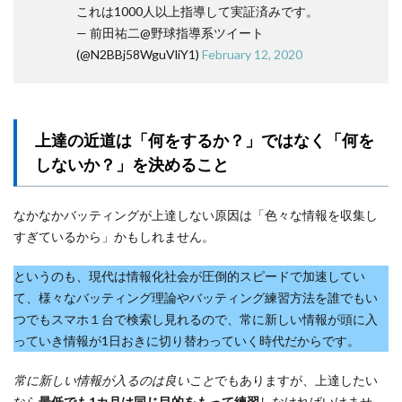
これは1000人以上指導して実証済みです。
— 前田祐二@野球指導系ツイート
(@N2BBj58WguVliY1)
February 12, 2020
上達の近道は「何をするか？」ではなく「何を
しないか？」を決めること
なかなかバッティングが上達しない原因は「色々な情報を収集し
すぎているから」かもしれません。
というのも、現代は情報化社会が圧倒的スピードで加速してい
て、様々なバッティング理論やバッティング練習方法を誰でもい
つでもスマホ１台で検索し見れるので、常に新しい情報が頭に入
っていき情報が1日おきに切り替わっていく時代だからです。
常に新しい情報が入るのは良いこと
でもありますが、上達したい
なら
最低でも1カ月は同じ目的をもって練習
しなければいけませ