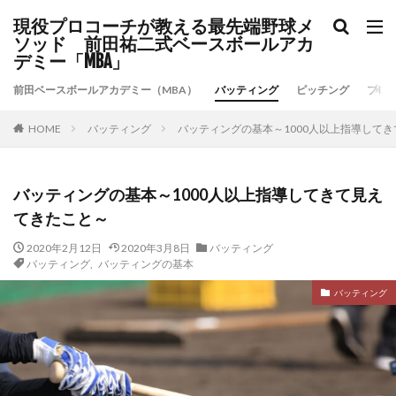
現役プロコーチが教える最先端野球メ
ソッド 前田祐二式ベースボールアカ
デミー「MBA」
前田ベースボールアカデミー（MBA）
バッティング
ピッチング
プロ
バッティング
バッティングの基本～1000人以上指導して
HOME
バッティングの基本～1000人以上指導してきて見え
てきたこと～
2020年2月12日
2020年3月8日
バッティング
バッティング
,
バッティングの基本
バッティング