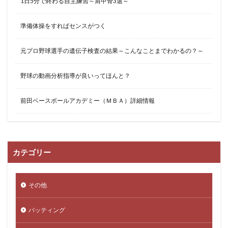
1日5分で終わる自主練習～肩甲骨3選～
準備体操をすればセンスがつく
元プロ野球選手の遺伝子検査の結果～こんなことまでわかるの？～
野球の動画分析指導が良いってほんと？
前田ベースボールアカデミー（ＭＢＡ）詳細情報
カテゴリー
その他
バッティング